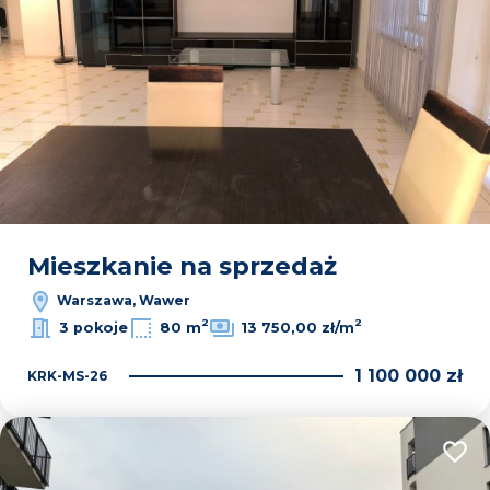
Mieszkanie na sprzedaż
Warszawa, Wawer
2
2
3 pokoje
80 m
13 750,00 zł/m
1 100 000 zł
KRK-MS-26
Dodaj