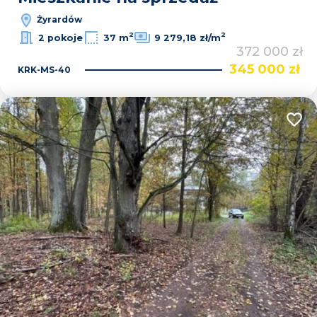
Żyrardów
2
2
2 pokoje
37 m
9 279,18 zł/m
372 000 zł
345 000 zł
KRK-MS-40
Dodaj