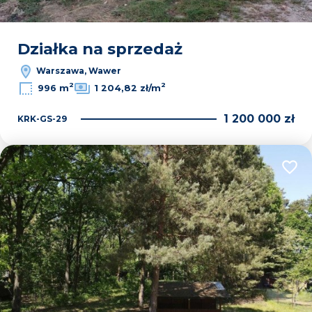
Działka na sprzedaż
Warszawa, Wawer
2
2
996 m
1 204,82 zł/m
1 200 000 zł
KRK-GS-29
Dodaj