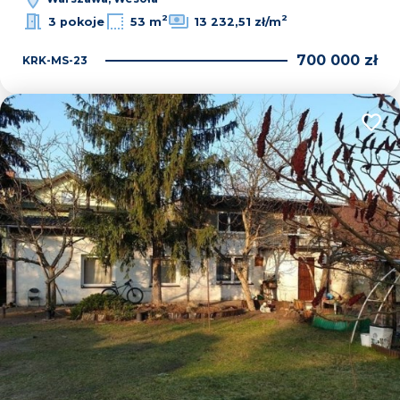
2
2
3 pokoje
53 m
13 232,51 zł/m
700 000 zł
KRK-MS-23
Dodaj