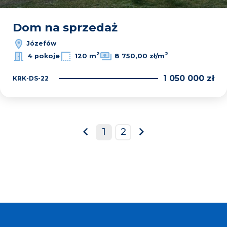
Dom na sprzedaż
Józefów
2
2
4 pokoje
120 m
8 750,00 zł/m
1 050 000 zł
KRK-DS-22
1
2
prev
next