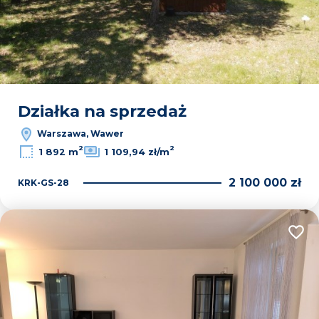
Działka na sprzedaż
Warszawa, Wawer
2
2
1 892 m
1 109,94 zł/m
2 100 000 zł
KRK-GS-28
Dodaj