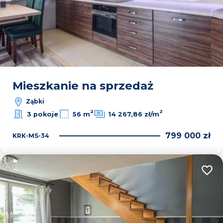
Mieszkanie na sprzedaż
Ząbki
2
2
3 pokoje
56 m
14 267,86 zł/m
799 000 zł
KRK-MS-34
Dodaj