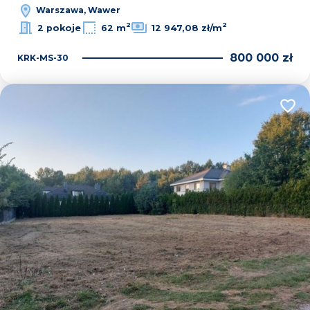
Warszawa, Wawer
2
2
2 pokoje
62 m
12 947,08 zł/m
800 000 zł
KRK-MS-30
Dodaj