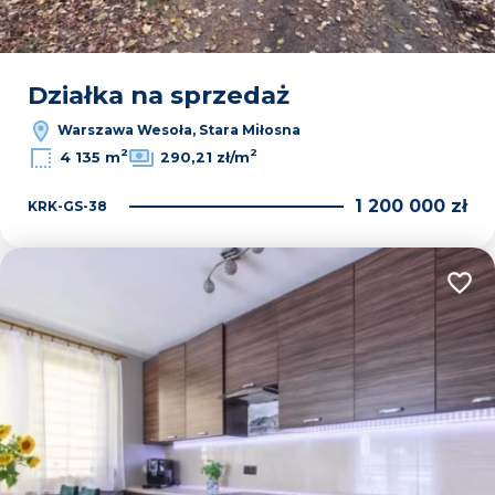
Działka na sprzedaż
Warszawa Wesoła, Stara Miłosna
2
2
4 135 m
290,21 zł/m
1 200 000 zł
KRK-GS-38
Dodaj