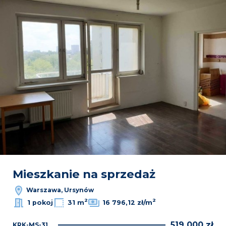
Mieszkanie na sprzedaż
Warszawa, Ursynów
2
2
1 pokoj
31 m
16 796,12 zł/m
519 000 zł
KRK-MS-31