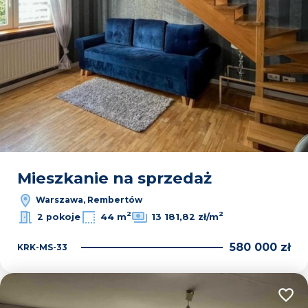
Mieszkanie na sprzedaż
Warszawa, Rembertów
2
2
2 pokoje
44 m
13 181,82 zł/m
580 000 zł
KRK-MS-33
Dodaj