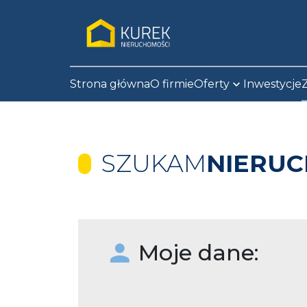
Strona główna
O firmie
Oferty
Inwestycje
SZUKAM
NIERU
Moje dane: