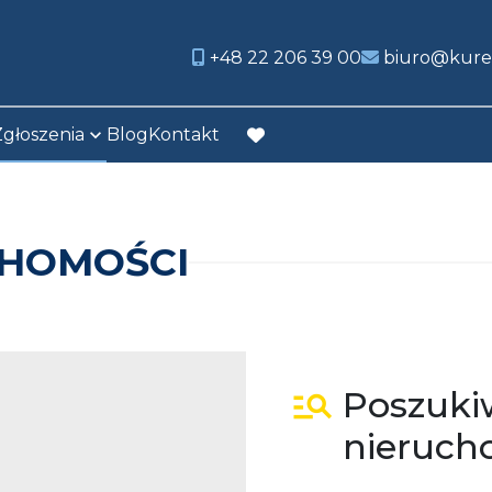
+48 22 206 39 00
biuro@kure
Zgłoszenia
Blog
Kontakt
favorite
CHOMOŚCI
Poszuk
nieruch