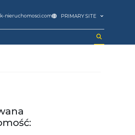
k-nieruchomosci.com
iwana
omość: