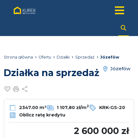
Strona główna
Oferty
Działki
Sprzedaż
Józefów
Józefów
Działka na sprzedaż
Dodaj do ulubionych
Drukuj
Udostępnij
2
2347.00 m²
1 107,80 zł/m
KRK-GS-20
Oblicz ratę kredytu
2 600 000 zł