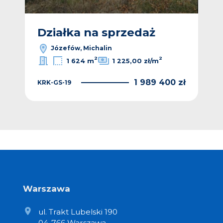
Działka na sprzedaż
Józefów, Michalin
2
2
1 624 m
1 225,00 zł/m
1 989 400 zł
KRK-GS-19
Warszawa
ul. Trakt Lubelski 190
04-766 Warszawa