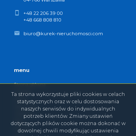
+48 22 206 39 00
+48 668 808 810
biuro@kurek-nieruchomosci.com
menu
Strona główna
O firmie
Ta strona wykorzystuje pliki cookies w celach
Oferty
statystycznych oraz w celu dostosowania
Zgłoszenia
naszych serwisów do indywidualnych
Ulubione
potrzeb klientów. Zmiany ustawień
Blog
dotyczących plików cookie można dokonać w
Kontakt
dowolnej chwili modyfikując ustawienia
Rodo