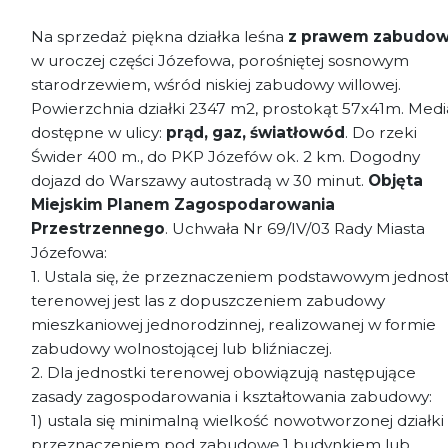
Na sprzedaż piękna działka leśna
z prawem zabudo
w
uroczej części Józefowa, porośniętej sosnowym
starodrzewiem, wśród niskiej zabudowy willowej
.
Powierzchnia działki 2347 m2, prostokąt 57x41m. Medi
dostępne w ulicy:
prąd, gaz, światłowód
. Do rzeki
Świder 400 m., do PKP Józefów ok. 2 km. Dogodny
dojazd do Warszawy autostradą w 30 minut.
Objęta
Miejskim Planem Zagospodarowania
Przestrzennego
. Uchwała Nr 69/IV/03 Rady Miasta
Józefowa:
1. Ustala się, że przeznaczeniem podstawowym jednost
terenowej jest las z dopuszczeniem zabudowy
mieszkaniowej jednorodzinnej, realizowanej w formie
zabudowy wolnostojącej lub bliźniaczej.
2. Dla jednostki terenowej obowiązują następujące
zasady zagospodarowania i kształtowania zabudowy:
1) ustala się minimalną wielkość nowotworzonej działki
przeznaczeniem pod zabudowę 1 budynkiem lub