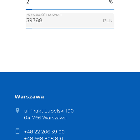
%
WYSOKOŚĆ PROWIZJI
PLN
Warszawa
ul. Trakt Lubelski 190
04-766 Warszawa
+48 22 206 39 00
+48 668 808 810