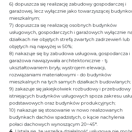
6) dopuszcza się realizację zabudowy gospodarczej i
garażowej, lecz wyłącznie jako towarzyszącej budynk
mieszkalnym;
7) dopuszcza się realizację osobnych budynków
usługowych, gospodarczych i garażowych wyłącznie n
działkach nie objętych strefą zwartych zadrzewień lub
objętych nią najwyżej w 50%;
8) nakazuje się by zabudowa usługowa, gospodarcza i
garażowa nawiązywała architektonicznie - tj.
ukształtowaniem bryły, wystrojem elewacji,
rozwiązaniami materiałowymi - do budynków
mieszkalnych na tych samych działkach budowlanych;
9) zakazuje się jakiejkolwiek rozbudowy i przebudowy
istniejących budynków usługowych spoza zakresu usł
podstawowych oraz budynków produkcyjnych;
10) nakazuje się stosowanie w nowo realizowanych
budynkach dachów spadzistych, o kącie nachylenia
połaci dachowych wynoszącym 20÷45°.
4.
Ustala się, że wszelka działalność usługowa nie moż