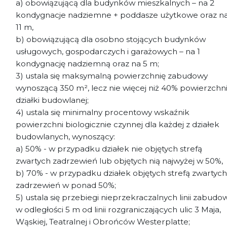
a) obowiązującą dla budynków mieszkalnych – na 2
kondygnacje nadziemne + poddasze użytkowe oraz n
11 m,
b) obowiązującą dla osobno stojących budynków
usługowych, gospodarczych i garażowych – na 1
kondygnację nadziemną oraz na 5 m;
3) ustala się maksymalną powierzchnię zabudowy
wynoszącą 350 m², lecz nie więcej niż 40% powierzchn
działki budowlanej;
4) ustala się minimalny procentowy wskaźnik
powierzchni biologicznie czynnej dla każdej z działek
budowlanych, wynoszący:
a) 50% - w przypadku działek nie objętych strefą
zwartych zadrzewień lub objętych nią najwyżej w 50%,
b) 70% - w przypadku działek objętych strefą zwartych
zadrzewień w ponad 50%;
5) ustala się przebiegi nieprzekraczalnych linii zabudo
w odległości 5 m od linii rozgraniczających ulic 3 Maja,
Wąskiej, Teatralnej i Obrońców Westerplatte;