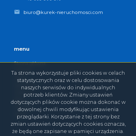
biuro@kurek-nieruchomosci.com
menu
Strona główna
O firmie
Ta strona wykorzystuje pliki cookies w celach
Oferty
statystycznych oraz w celu dostosowania
Zgłoszenia
naszych serwisów do indywidualnych
Ulubione
potrzeb klientów. Zmiany ustawień
Blog
dotyczących plików cookie można dokonać w
Kontakt
dowolnej chwili modyfikując ustawienia
Rodo
przeglądarki. Korzystanie z tej strony bez
zmian ustawień dotyczących cookies oznacza,
że będą one zapisane w pamięci urządzenia.