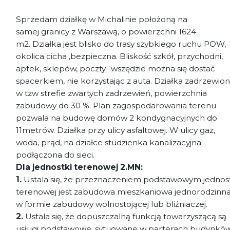
Sprzedam działkę w Michalinie położoną na
samej granicy z Warszawą, o powierzchni 1624
m2. Działka jest blisko do trasy szybkiego ruchu POW,
okolica cicha ,bezpieczna. Bliskość szkół, przychodni,
aptek, sklepów, poczty- wszędzie można się dostać
spacerkiem, nie
korzystając z auta. Działka zadrzewio
w tzw strefie zwartych zadrzewień, powierzchnia
zabudowy do 30 %. Plan zagospodarowania terenu
pozwala na budowę domów 2 kondygnacyjnych do
11metrów. Działka przy ulicy asfaltowej. W ulicy gaz,
woda, prąd, na działce studzienka kanalizacyjna
podłączona do sieci.
Dla jednostki terenowej 2.MN:
1.
Ustala się, że przeznaczeniem podstawowym jednos
terenowej jest zabudowa mieszkaniowa jednorodzinn
w formie zabudowy wolnostojącej lub bliźniaczej.
2.
Ustala się, że dopuszczalną funkcją towarzyszącą są
usługi podstawowe, sytuowane w parterach budynkó