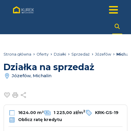
Strona główna
Oferty
Działki
Sprzedaż
Józefów
Michal
Działka na sprzedaż
Józefów, Michalin
Dodaj do ulubionych
Drukuj
Udostępnij
2
1624.00 m²
1 225,00 zł/m
KRK-GS-19
Oblicz ratę kredytu