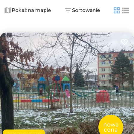
+
−
Pokaż na mapie
Sortowanie
tabela
list
Dodaj
nowa
cena
Oferta na wyłączność