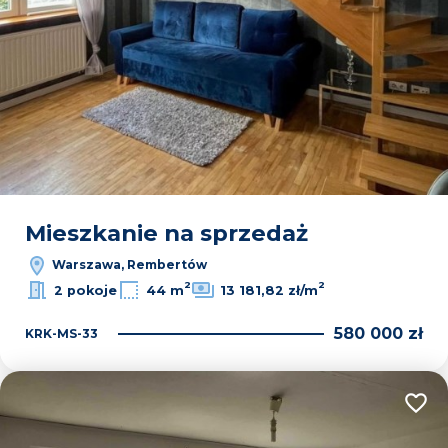
Mieszkanie na sprzedaż
Warszawa, Rembertów
2
2
2 pokoje
44 m
13 181,82 zł/m
580 000 zł
KRK-MS-33
Dodaj