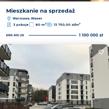
Mieszkanie na sprzedaż
Warszawa, Wawer
2
2
3 pokoje
80 m
13 750,00 zł/m
1 100 000 zł
KRK-MS-26
Dodaj