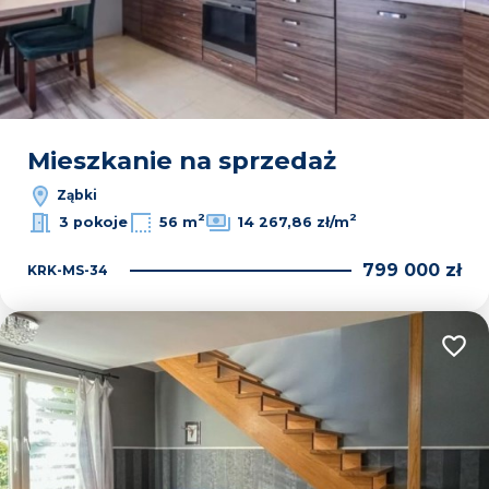
Mieszkanie na sprzedaż
Ząbki
2
2
3 pokoje
56 m
14 267,86 zł/m
799 000 zł
KRK-MS-34
Dodaj