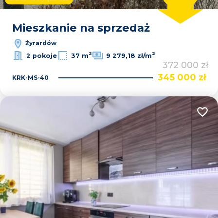
Leaflet
|
© OpenMapTiles
© OpenStreetMap contributors
Mieszkanie na sprzedaż
Żyrardów
2
2
2 pokoje
37 m
9 279,18 zł/m
372 000 zł
345 000 zł
KRK-MS-40
Dodaj