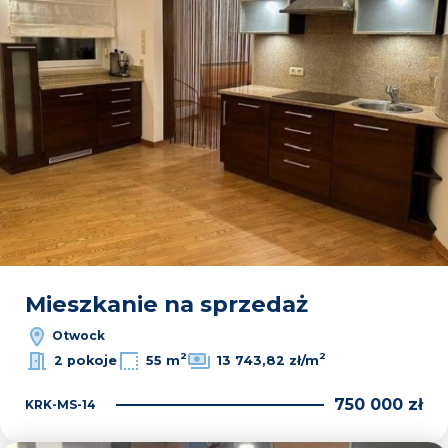
Mieszkanie na sprzedaż
Otwock
2
2
2 pokoje
55 m
13 743,82 zł/m
750 000 zł
KRK-MS-14