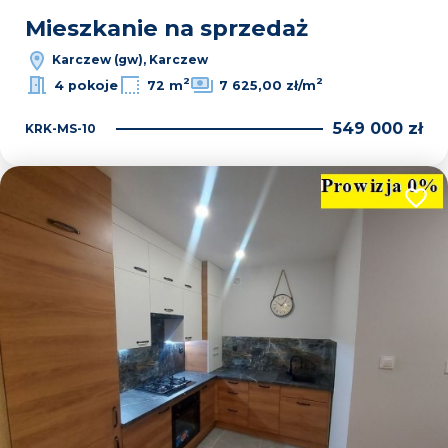
Mieszkanie na sprzedaż
Karczew (gw), Karczew
2
2
4 pokoje
72 m
7 625,00 zł/m
549 000 zł
KRK-MS-10
Dodaj