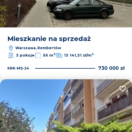
Mieszkanie na sprzedaż
Warszawa, Rembertów
2
2
3 pokoje
56 m
13 141,31 zł/m
730 000 zł
KRK-MS-24
Dodaj