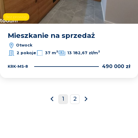
Bez prowizji
Mieszkanie na sprzedaż
Otwock
2
2
2 pokoje
37 m
13 182,67 zł/m
490 000 zł
KRK-MS-8
1
2
prev
next