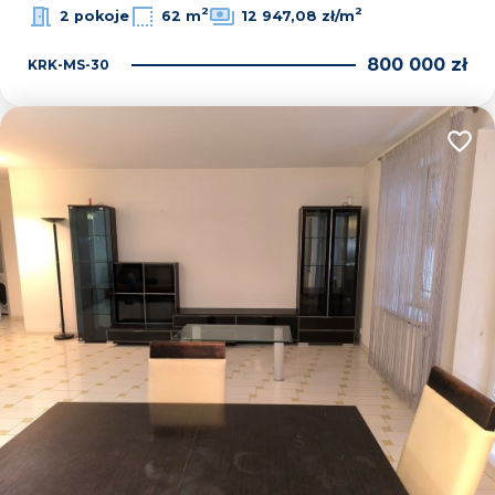
2
2
2 pokoje
62 m
12 947,08 zł/m
800 000 zł
KRK-MS-30
Dodaj