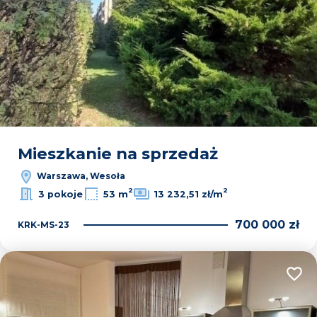
Mieszkanie na sprzedaż
Warszawa, Wesoła
2
2
3 pokoje
53 m
13 232,51 zł/m
700 000 zł
KRK-MS-23
Dodaj